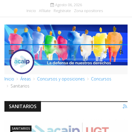
Agosto 06, 2026
Inicio
Afiliate
Regístrate
Zona opositores
Inicio
Áreas
Concursos y oposiciones
Concursos
Sanitarios
SANITARIOS
SANITARIOS