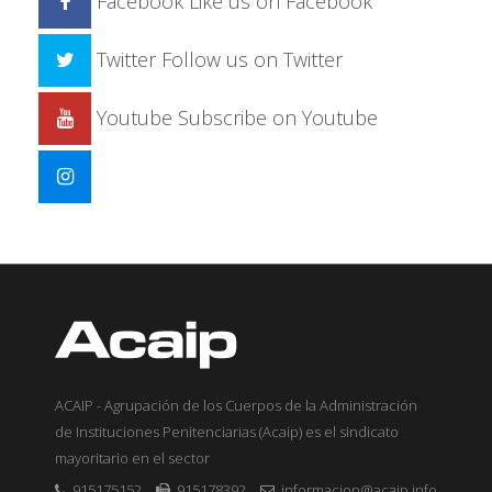
Facebook
Like us on Facebook
Twitter
Follow us on Twitter
Youtube
Subscribe on Youtube
ACAIP - Agrupación de los Cuerpos de la Administración
de Instituciones Penitenciarias (Acaip) es el sindicato
mayoritario en el sector
915175152
915178392
informacion@acaip.info