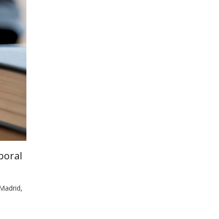
poral
 Madrid,