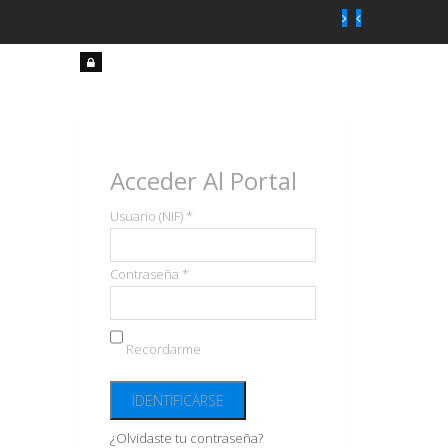
Acceso
usuarios
Acceder Al Portal
Usuario (NIF) *
Contraseña *
Recordarme
¿Olvidaste tu contraseña?