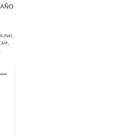
 AÑO
IBUNAL
AIP,
…