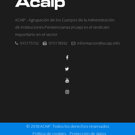
ACAIP - Agrupación de los Cuerpos de la Administración
de Instituciones Penitenciarias (Acaip) es el sindicato
mayoritario en el sector
915175152
915178392
informacion@acaip.info
© 2018 ACAIP. Todos los derechos reservados
Política de cookies
Protección de datos