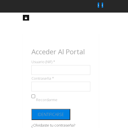
Acceso
usuarios
Acceder Al Portal
Usuario (NIF) *
Contraseña *
Recordarme
¿Olvidaste tu contraseña?