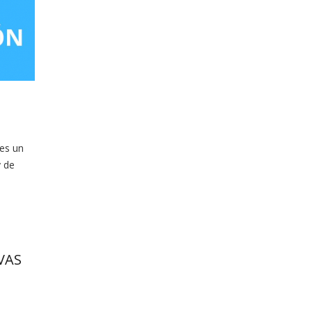
 es un
y de
VAS